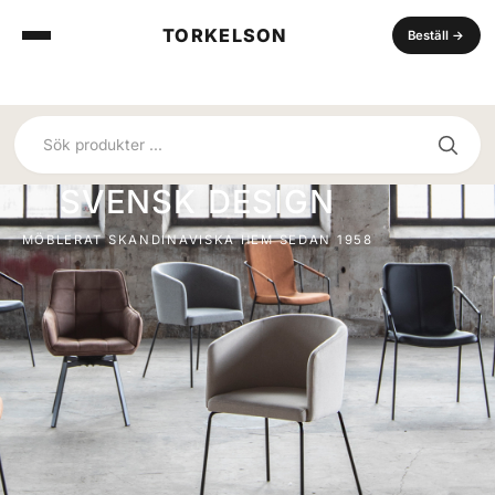
TORKELSON
Beställ
→
SVENSK DESIGN
MÖBLERAT SKANDINAVISKA HEM SEDAN 1958