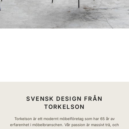
STOLAR / SITTMÖBLER
BORD
FÖRVARING
HALL
SOVRUM
MÖBELSERIER
VÅRA ÅTERFÖRSÄLJARE
LÄS VÅR KATALOG
SVENSK DESIGN FRÅN
TORKELSON
Torkelson är ett modernt möbelföretag som har 65 år av
erfarenhet i möbelbranschen. Vår passion är massivt trä, och