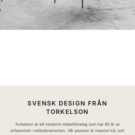
STOLAR / SITTMÖBLER
BORD
FÖRVARING
HALL
SOVRUM
MÖBELSERIER
VÅRA ÅTERFÖRSÄLJARE
LÄS VÅR KATALOG
SVENSK DESIGN FRÅN
TORKELSON
Torkelson är ett modernt möbelföretag som har 65 år av
erfarenhet i möbelbranschen. Vår passion är massivt trä, och