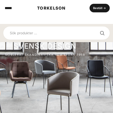
TORKELSON
Beställ
→
SVENSK DESIGN
MÖBLERAT SKANDINAVISKA HEM SEDAN 1958